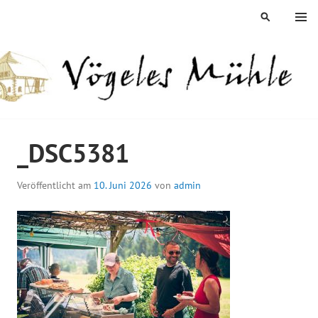
Springe
MENÜ
SUCHEN
zum
Inhalt
ÖGELES MÜHLE
_DSC5381
Veröffentlicht am
10. Juni 2026
von
admin