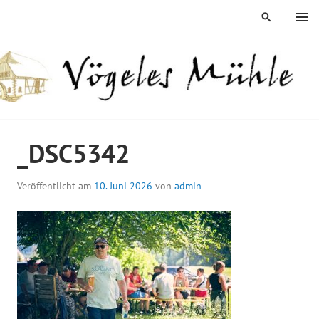
Springe
MENÜ
SUCHEN
zum
Inhalt
ÖGELES MÜHLE
_DSC5342
Veröffentlicht am
10. Juni 2026
von
admin