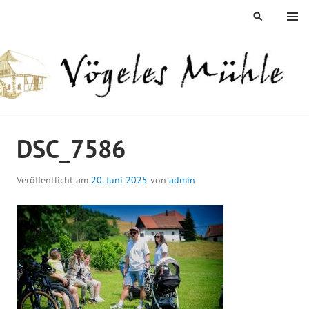
Springe
MENÜ
SUCHEN
zum
Inhalt
ÖGELES MÜHLE
DSC_7586
Veröffentlicht am
20. Juni 2025
von
admin