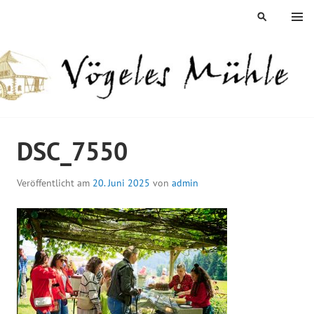
Springe
MENÜ
SUCHEN
zum
Inhalt
ÖGELES MÜHLE
DSC_7550
Veröffentlicht am
20. Juni 2025
von
admin