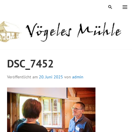
Springe
MENÜ
SUCHEN
zum
Inhalt
ÖGELES MÜHLE
DSC_7452
Veröffentlicht am
20. Juni 2025
von
admin