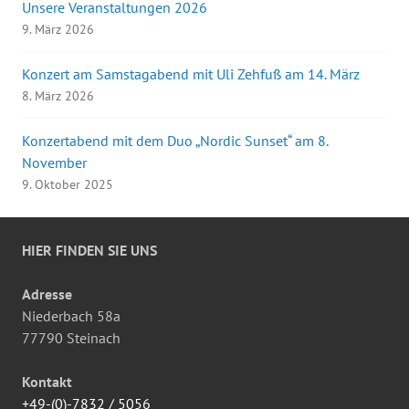
Unsere Veranstaltungen 2026
9. März 2026
Konzert am Samstagabend mit Uli Zehfuß am 14. März
8. März 2026
Konzertabend mit dem Duo „Nordic Sunset“ am 8.
November
9. Oktober 2025
HIER FINDEN SIE UNS
Adresse
Niederbach 58a
77790 Steinach
Kontakt
+49-(0)-7832 / 5056