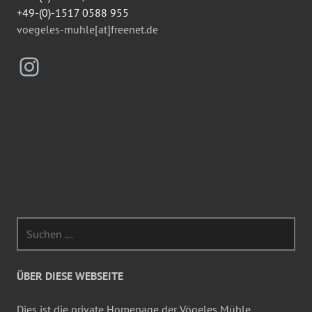
+49-(0)-1517 0588 955
voegeles-muhle[at]freenet.de
Instagram
Suchen
nach:
ÜBER DIESE WEBSEITE
Dies ist die private Homepage der Vögeles Mühle.