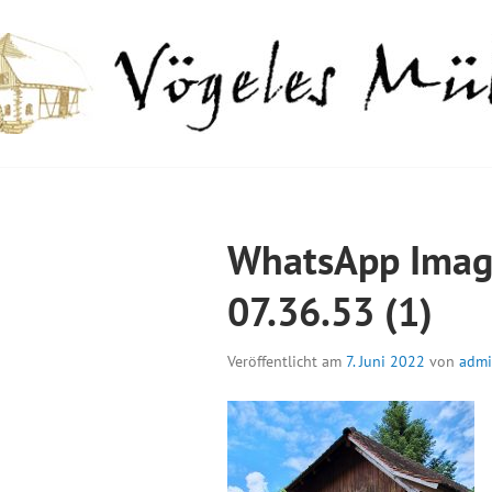
Springe
zum
Inhalt
GELES MÜHLE
WhatsApp Imag
07.36.53 (1)
Veröffentlicht am
7. Juni 2022
von
adm