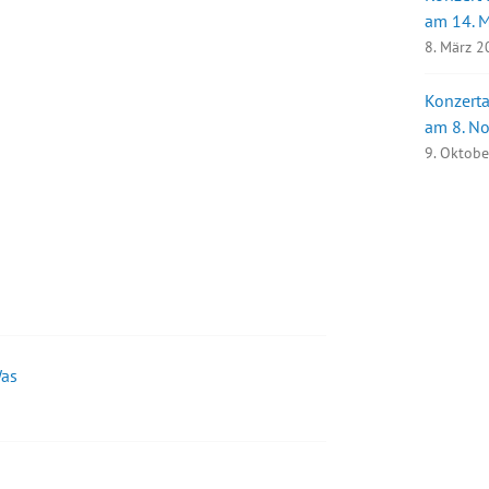
am 14. 
8. März 
Konzerta
am 8. N
9. Oktob
Was