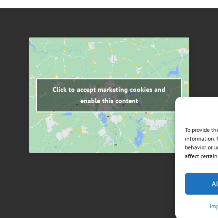
Click to accept marketing cookies and
enable this content
To provide th
information. 
behavior or u
affect certai
A
Imp