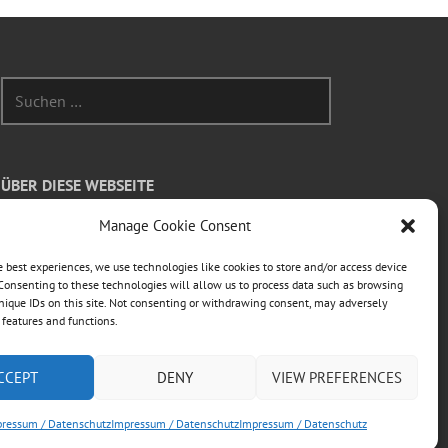
Suchen
nach:
ÜBER DIESE WEBSEITE
Manage Cookie Consent
Dies ist die private Homepage der Vögeles
Mühle.
e best experiences, we use technologies like cookies to store and/or access device
Rechtliche Informationen entnehmen Sie bitte
Consenting to these technologies will allow us to process data such as browsing
nique IDs on this site. Not consenting or withdrawing consent, may adversely
dem
Impressum
n features and functions.
CCEPT
DENY
VIEW PREFERENCES
ressum / Datenschutz
Impressum / Datenschutz
Impressum / Datenschutz