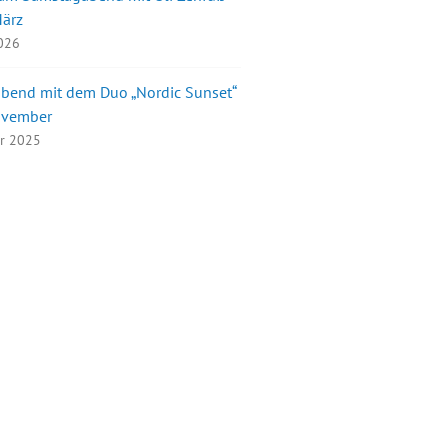
März
2026
bend mit dem Duo „Nordic Sunset“
ovember
er 2025