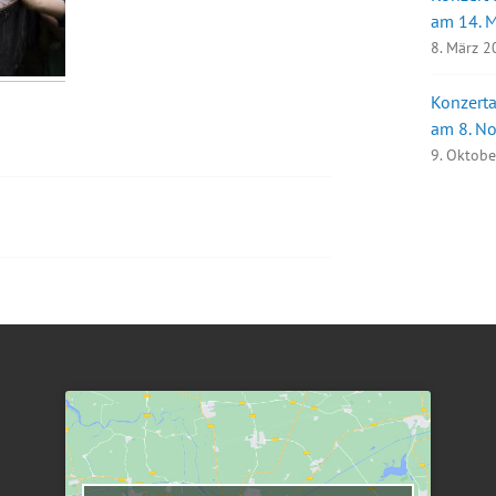
am 14. 
8. März 
Konzerta
am 8. N
9. Oktob