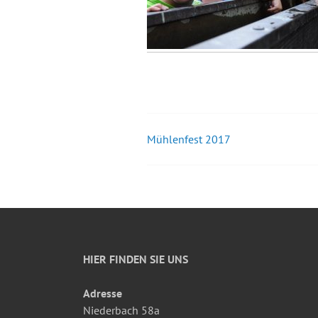
Mühlenfest 2017
Beitrags-
Navigation
HIER FINDEN SIE UNS
Adresse
Niederbach 58a