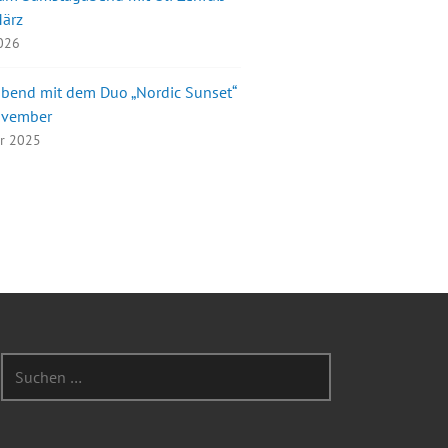
März
2026
bend mit dem Duo „Nordic Sunset“
ovember
er 2025
Suchen
nach: