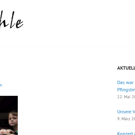
AKTUEL
Das war
n
Pfingst
22. Mai 
Unsere 
9. März 
Konzert