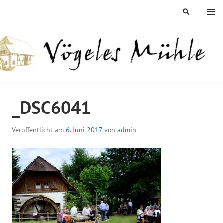
Springe
MENÜ
SUCHEN
zum
Inhalt
ÖGELES MÜHLE
_DSC6041
Veröffentlicht am
6. Juni 2017
von
admin