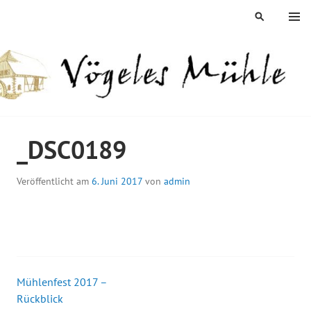
Springe
MENÜ
SUCHEN
zum
Inhalt
ÖGELES MÜHLE
_DSC0189
Veröffentlicht am
6. Juni 2017
von
admin
Mühlenfest 2017 –
Beitrags-
Rückblick