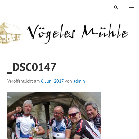
Springe
MENÜ
SUCHEN
zum
Inhalt
ÖGELES MÜHLE
_DSC0147
Veröffentlicht am
6. Juni 2017
von
admin