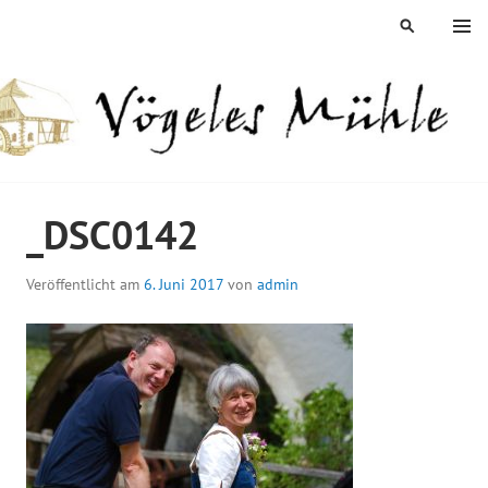
Springe
MENÜ
SUCHEN
zum
Inhalt
ÖGELES MÜHLE
_DSC0142
Veröffentlicht am
6. Juni 2017
von
admin