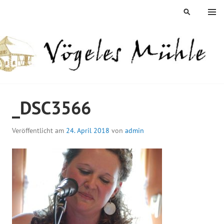
Springe
MENÜ
SUCHEN
zum
Inhalt
ÖGELES MÜHLE
_DSC3566
Veröffentlicht am
24. April 2018
von
admin