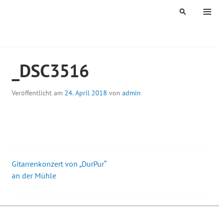
Springe
MENÜ
SUCHEN
zum
Inhalt
ÖGELES MÜHLE
_DSC3516
Veröffentlicht am
24. April 2018
von
admin
Gitarrenkonzert von „DurPur“
Beitrags-
an der Mühle
Navigation