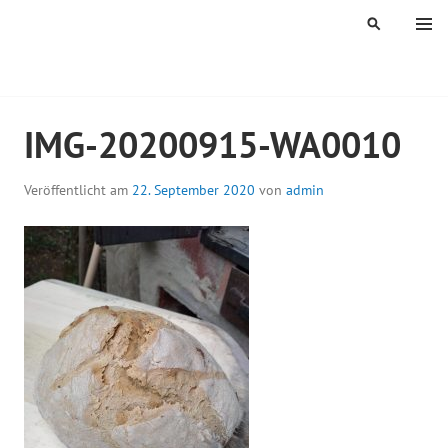
Springe
MENÜ
SUCHEN
zum
Inhalt
ÖGELES MÜHLE
IMG-20200915-WA0010
Veröffentlicht am
22. September 2020
von
admin