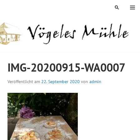
Springe
MENÜ
SUCHEN
zum
Inhalt
ÖGELES MÜHLE
IMG-20200915-WA0007
Veröffentlicht am
22. September 2020
von
admin