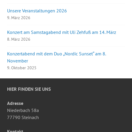
Unsere Veranstaltungen 2026
9. März 2026
Konzert am Samstagabend mit Uli Zehfuß am 14. März
8. März 2026
Konzertabend mit dem Duo „Nordic Sunset“ am 8.
November
9. Oktober 2025
HIER FINDEN SIE UNS
Adresse
Niederbach 58a
77790 Steinach
Kontakt