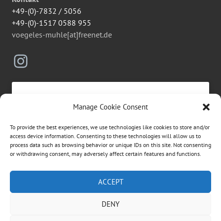
+49-(0)-7832 / 5056
+49-(0)-1517 0588 955
voegeles-muhle[at]freenet.de
Instagram
Manage Cookie Consent
Click to accept marketing cookies and
To provide the best experiences, we use technologies like cookies to store and/or
enable this content
access device information. Consenting to these technologies will allow us to
process data such as browsing behavior or unique IDs on this site. Not consenting
or withdrawing consent, may adversely affect certain features and functions.
Suchen
ACCEPT
nach:
DENY
ÜBER DIESE WEBSEITE