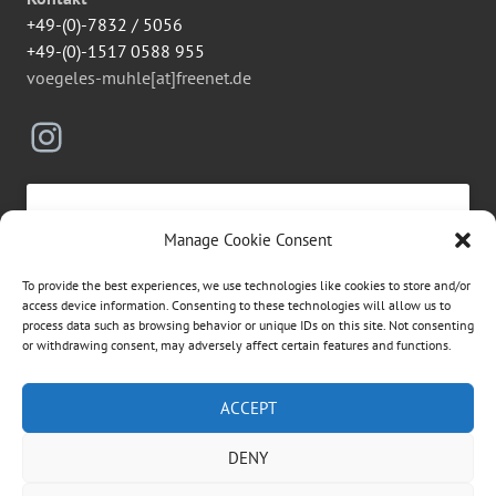
+49-(0)-7832 / 5056
+49-(0)-1517 0588 955
voegeles-muhle[at]freenet.de
Instagram
Manage Cookie Consent
Click to accept marketing cookies and
To provide the best experiences, we use technologies like cookies to store and/or
enable this content
access device information. Consenting to these technologies will allow us to
process data such as browsing behavior or unique IDs on this site. Not consenting
or withdrawing consent, may adversely affect certain features and functions.
Suchen
ACCEPT
nach:
DENY
ÜBER DIESE WEBSEITE