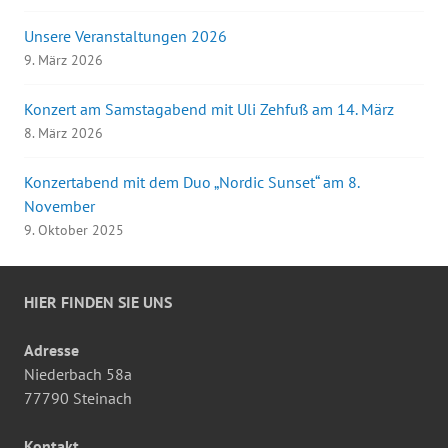
Unsere Veranstaltungen 2026
9. März 2026
Konzert am Samstagabend mit Uli Zehfuß am 14. März
8. März 2026
Konzertabend mit dem Duo „Nordic Sunset“ am 8.
November
9. Oktober 2025
HIER FINDEN SIE UNS
Adresse
Niederbach 58a
77790 Steinach
Kontakt