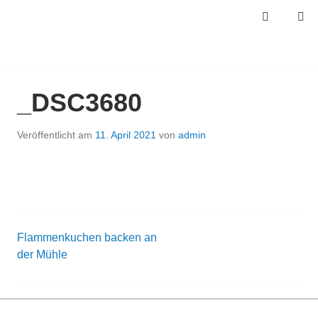
Springe
MENÜ
SUCHEN
zum
Inhalt
ÖGELES MÜHLE
_DSC3680
Veröffentlicht am
11. April 2021
von
admin
Flammenkuchen backen an
Beitrags-
der Mühle
Navigation