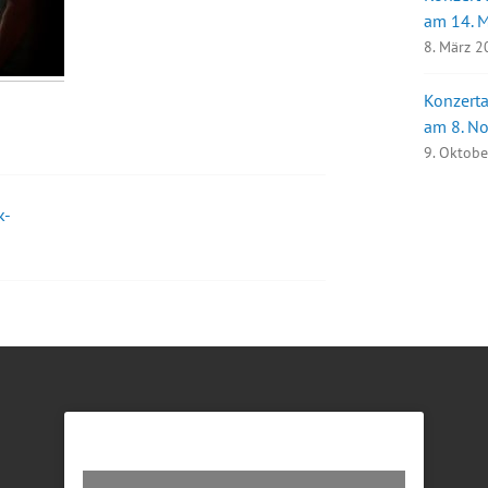
am 14. 
8. März 
Konzerta
am 8. N
9. Oktob
k-