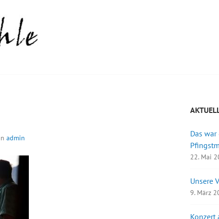
AKTUEL
Das war
on
admin
Pfingst
22. Mai 
Unsere 
9. März 
Konzert