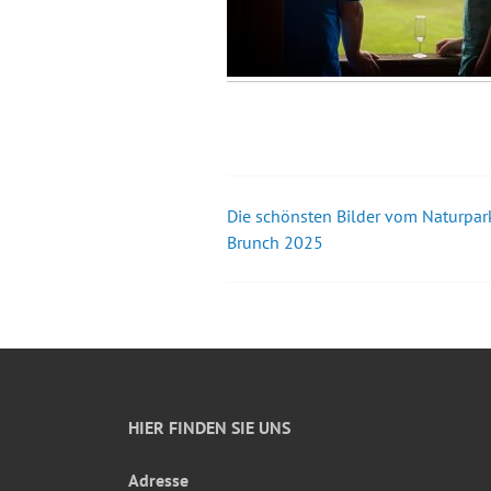
Die schönsten Bilder vom Naturpar
Beitrags-
Brunch 2025
Navigation
HIER FINDEN SIE UNS
Adresse