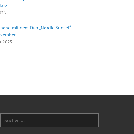
März
2026
bend mit dem Duo „Nordic Sunset“
ovember
er 2025
Suchen
nach: