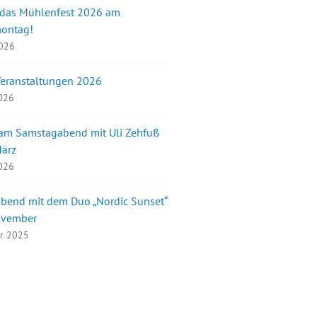
 das Mühlenfest 2026 am
montag!
2026
Veranstaltungen 2026
2026
 am Samstagabend mit Uli Zehfuß
März
2026
bend mit dem Duo „Nordic Sunset“
ovember
er 2025