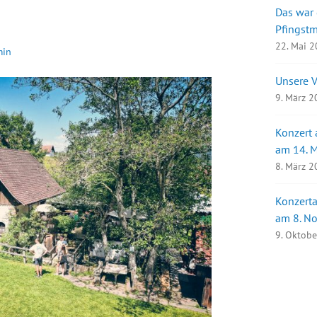
Das war
Pfingst
22. Mai 
min
Unsere 
9. März 
Konzert
am 14. 
8. März 
Konzerta
am 8. N
9. Oktob