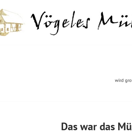
Springe
zum
Inhalt
GELES MÜHLE
wird gro
Das war das Mü