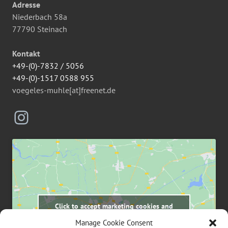
Adresse
Niederbach 58a
77790 Steinach
Kontakt
+49-(0)-7832 / 5056
+49-(0)-1517 0588 955
voegeles-muhle[at]freenet.de
Instagram
Click to accept marketing cookies and
enable this content
Manage Cookie Consent