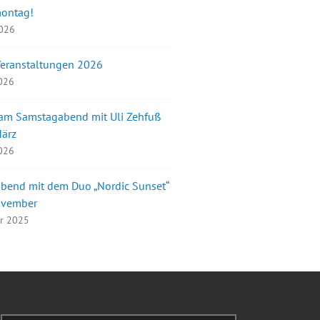
montag!
2026
Veranstaltungen 2026
2026
 am Samstagabend mit Uli Zehfuß
März
2026
bend mit dem Duo „Nordic Sunset“
ovember
er 2025