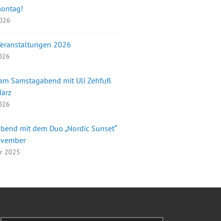
montag!
2026
Veranstaltungen 2026
2026
 am Samstagabend mit Uli Zehfuß
März
2026
bend mit dem Duo „Nordic Sunset“
ovember
er 2025