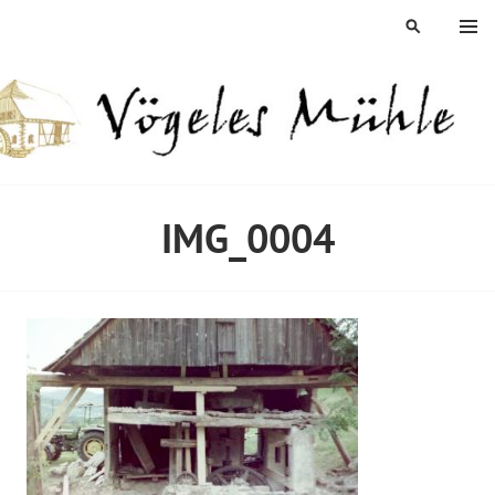
Springe
MENÜ
SUCHEN
zum
Inhalt
ÖGELES MÜHLE
IMG_0004