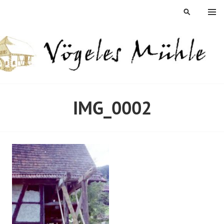
Springe
MENÜ
SUCHEN
zum
Inhalt
ÖGELES MÜHLE
IMG_0002